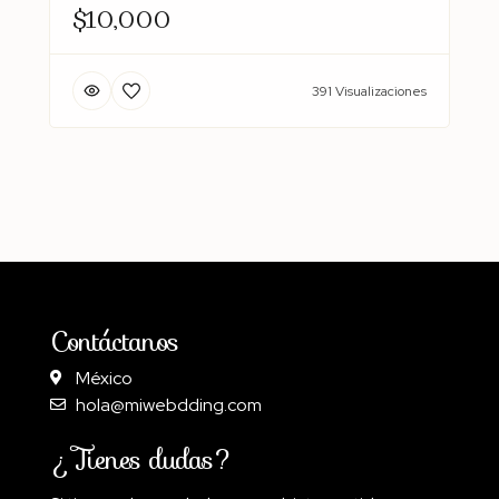
$10,000
391 Visualizaciones
Contáctanos
México
hola@miwebdding.com
¿Tienes dudas?