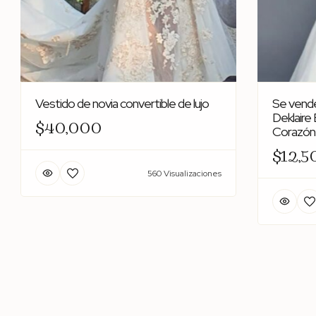
Vestido de novia convertible de lujo
Se vende
Deklaire
$40,000
Corazón 
$12,5
560 Visualizaciones