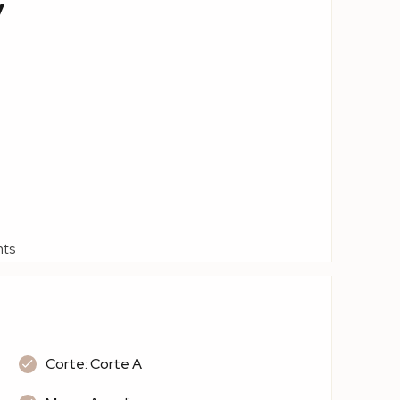
y
mts
Corte: Corte A