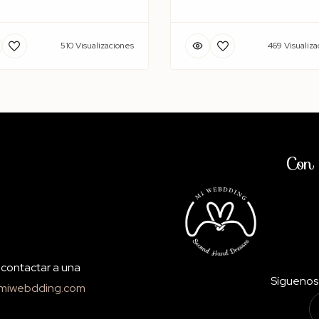
510 Visualizaciones
469 Visualiza
Con 
o contactar a una
Síguenos 
miwebdding.com