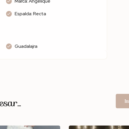
Marca: Angelique
Espalda: Recta
Guadalajra
ar...
In