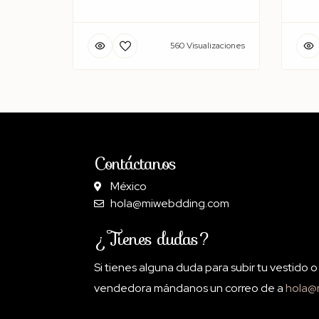
560 Visualizaciones
Contáctanos
México
hola@miwebdding.com
¿Tienes dudas?
Si tienes alguna duda para subir tu vestido 
vendedora mándanos un correo de a
hola@