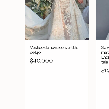
Vestido de novia convertible
Se v
de lujo
marc
Enca
$40,000
talla
$1