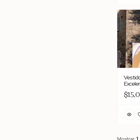
Vestido
Excele
$15,
Mostrar
1