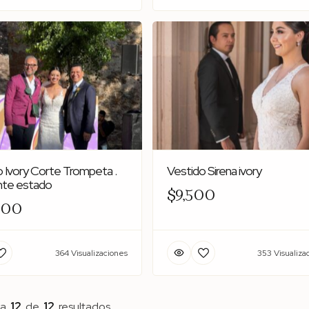
 Ivory Corte Trompeta .
Vestido Sirena ivory
nte estado
$9,500
000
364 Visualizaciones
353 Visualiza
a
12
de
12
resultados