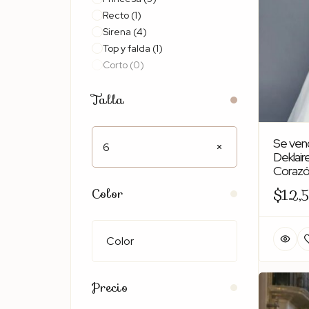
Recto
(1)
Sirena
(4)
Top y falda
(1)
Corto
(0)
Midi
(0)
Talla
Se ven
6
Deklair
Corazón
Color
$12,
Precio