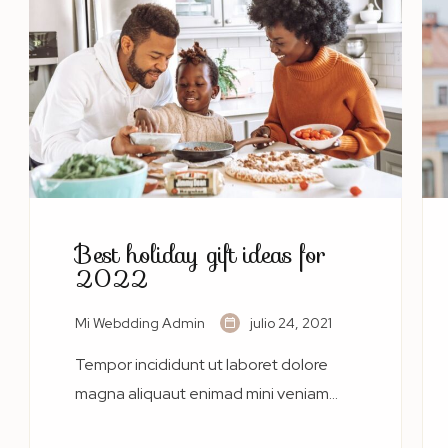
Best holiday gift ideas for
2022
Mi Webdding Admin
julio 24, 2021
Tempor incididunt ut laboret dolore
magna aliquaut enimad mini veniam
quis nostrud exrciton. Lorem ipsum